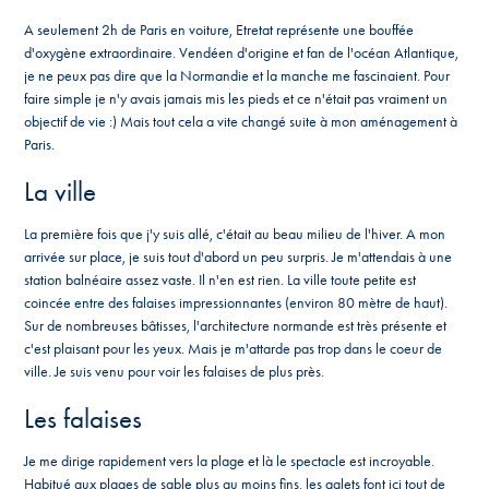
A seulement 2h de Paris en voiture, Etretat représente une bouffée
d'oxygène extraordinaire. Vendéen d'origine et fan de l'océan Atlantique,
je ne peux pas dire que la Normandie et la manche me fascinaient. Pour
faire simple je n'y avais jamais mis les pieds et ce n'était pas vraiment un
objectif de vie :) Mais tout cela a vite changé suite à mon aménagement à
Paris.
La ville
La première fois que j'y suis allé, c'était au beau milieu de l'hiver. A mon
arrivée sur place, je suis tout d'abord un peu surpris. Je m'attendais à une
station balnéaire assez vaste. Il n'en est rien. La ville toute petite est
coincée entre des falaises impressionnantes (environ 80 mètre de haut).
Sur de nombreuses bâtisses, l'architecture normande est très présente et
c'est plaisant pour les yeux. Mais je m'attarde pas trop dans le coeur de
ville. Je suis venu pour voir les falaises de plus près.
Les falaises
Je me dirige rapidement vers la plage et là le spectacle est incroyable.
Habitué aux plages de sable plus au moins fins, les galets font ici tout de